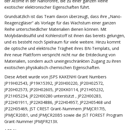
der Atome in der Nanoröhre, die zu einer ganzen Reihe
exotischer elektronischer Eigenschaften führt.
Grundsätzlich ist das Team davon überzeugt, dass ihre „Nano-
Reagenzgläser“ als Vorlage für das Wachstum einer ganzen
Reihe unterschiedlicher Materialien dienen können. Mit
Molybdändisulfid und Kohlenstoff ist ihnen das bereits gelungen,
und es besteht noch Spielraum für viele weitere. Hinzu kommt
die optische und elektrische Trägheit ihres BN-Templats, und
ihre neue Plattform verspricht nicht nur die Entdeckung von
Materialien, sondern auch uneingeschränkten Zugang zu ihren
exotischen physikalisch-chemischen Eigenschaften.
Diese Arbeit wurde von JSPS KAKENHI Grant Numbers
JP19H02543, JP19K15392, JP20H00220, JP20H02572,
JP20H02573, JP20H02605, JP20KK0114, JP21H05232,
JP21H05234, JP22H00280 unterstützt , JP22H00283,
JP22H01911, JP22K04886, JP22H04957, JP22H05468 und
JP22H05469, JST CREST Grant-Nummern JPMJCR17I5,
JPMJCR20B1, und JPMJCR20B5 sowie die JST FOREST Program
Grant-Nummer JPMJFR213X.