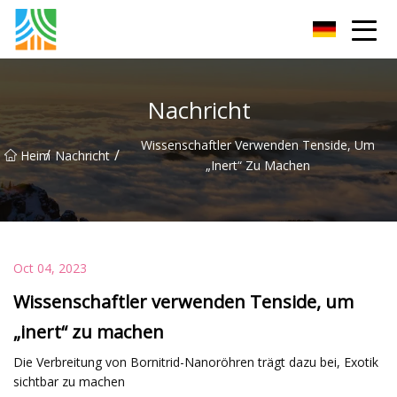
Kohlenstoffstahlrohr Co., Ltd
Nachricht
Wissenschaftler Verwenden Tenside, Um
/
/
Heim
Nachricht
„inert“ Zu Machen
Oct 04, 2023
Wissenschaftler verwenden Tenside, um
„inert“ zu machen
Die Verbreitung von Bornitrid-Nanoröhren trägt dazu bei, Exotik
sichtbar zu machen