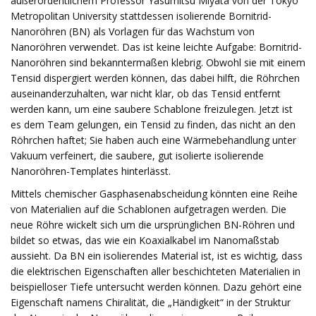
außerordentlichem Professor Yasumitsu Miyata von der Tokyo
Metropolitan University stattdessen isolierende Bornitrid-
Nanoröhren (BN) als Vorlagen für das Wachstum von
Nanoröhren verwendet. Das ist keine leichte Aufgabe: Bornitrid-
Nanoröhren sind bekanntermaßen klebrig. Obwohl sie mit einem
Tensid dispergiert werden können, das dabei hilft, die Röhrchen
auseinanderzuhalten, war nicht klar, ob das Tensid entfernt
werden kann, um eine saubere Schablone freizulegen. Jetzt ist
es dem Team gelungen, ein Tensid zu finden, das nicht an den
Röhrchen haftet; Sie haben auch eine Wärmebehandlung unter
Vakuum verfeinert, die saubere, gut isolierte isolierende
Nanoröhren-Templates hinterlässt.
Mittels chemischer Gasphasenabscheidung könnten eine Reihe
von Materialien auf die Schablonen aufgetragen werden. Die
neue Röhre wickelt sich um die ursprünglichen BN-Röhren und
bildet so etwas, das wie ein Koaxialkabel im Nanomaßstab
aussieht. Da BN ein isolierendes Material ist, ist es wichtig, dass
die elektrischen Eigenschaften aller beschichteten Materialien in
beispielloser Tiefe untersucht werden können. Dazu gehört eine
Eigenschaft namens Chiralität, die „Händigkeit“ in der Struktur