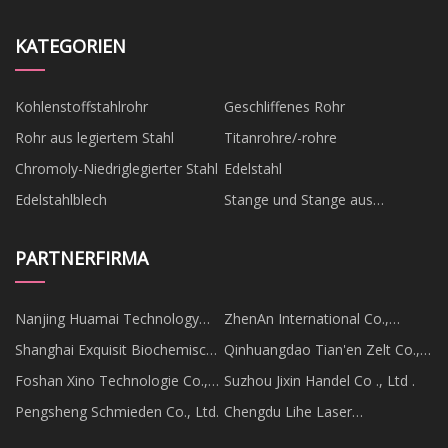
KATEGORIEN
Kohlenstoffstahlrohr
Geschliffenes Rohr
Rohr aus legiertem Stahl
Titanrohre/-rohre
Chromoly-Niedriglegierter Stahl
Edelstahl
Edelstahlblech
Stange und Stange aus
Edelstahl
PARTNERFIRMA
Nanjing Huamai Technology
ZhenAn International Co.,
Co., Ltd
Begrenzt
Shanghai Exquisit Biochemisch
Qinhuangdao Tian'en Zelt Co.,
Co., GmbH
Ltd
Foshan Xino Technologie Co.,
Suzhou Jixin Handel Co ., Ltd .
Ltd
Pengsheng Schmieden Co., Ltd.
Chengdu Lihe Laser
Technologie Co., Ltd.