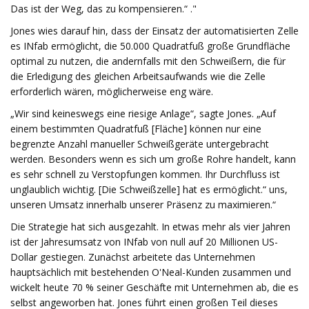
Das ist der Weg, das zu kompensieren.“ ."
Jones wies darauf hin, dass der Einsatz der automatisierten Zelle
es INfab ermöglicht, die 50.000 Quadratfuß große Grundfläche
optimal zu nutzen, die andernfalls mit den Schweißern, die für
die Erledigung des gleichen Arbeitsaufwands wie die Zelle
erforderlich wären, möglicherweise eng wäre.
„Wir sind keineswegs eine riesige Anlage“, sagte Jones. „Auf
einem bestimmten Quadratfuß [Fläche] können nur eine
begrenzte Anzahl manueller Schweißgeräte untergebracht
werden. Besonders wenn es sich um große Rohre handelt, kann
es sehr schnell zu Verstopfungen kommen. Ihr Durchfluss ist
unglaublich wichtig. [Die Schweißzelle] hat es ermöglicht.“ uns,
unseren Umsatz innerhalb unserer Präsenz zu maximieren.“
Die Strategie hat sich ausgezahlt. In etwas mehr als vier Jahren
ist der Jahresumsatz von INfab von null auf 20 Millionen US-
Dollar gestiegen. Zunächst arbeitete das Unternehmen
hauptsächlich mit bestehenden O'Neal-Kunden zusammen und
wickelt heute 70 % seiner Geschäfte mit Unternehmen ab, die es
selbst angeworben hat. Jones führt einen großen Teil dieses