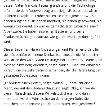
„Schweißen ist ein sehr künstlerischer Beruf“, sagte Nadeau,
dessen Vater Francois Tecnar gründete und die Technologie
erfand, die dem Rotoweld zugrunde liegt. „Es ist anders als in
anderen Disziplinen. Früher hatten sie ihre eigene Show – sie
haben aufgebaut, sie haben montiert, sie haben geschweißt, sie
waren stolz darauf. So wird es gemacht. Jetzt geben Sie eine.“
Arbeitszelle. Sie haben also einen Bediener und seine
Produktivität hängt davon ab, wie gut die Montage durchgeführt
wird.“
Dieser Bedarf an klaren Anpassungen und Plänen erfordert für
viele Geschäfte eine neue Denkweise, eine, die die Mitarbeiter
vor Ort an den wichtigsten Leistungsindikatoren des Teams (und
nicht an einzelnen) orientiert, sagte Nadeau. Dadurch erhält die
Person, die die Zelle bedient, jemanden, der die Herstellung der
gesamten Spule steuern kann.
„Er braucht einen Helfer“, sagte Nadeau. „Er braucht einen
Mann, der auf den Boden schaut und sagt: ‚Okay, ich werde
diesen Flansch mit diesem Winkelstück drehen und dann
montieren wir das Winkelstück an dem langen Rohr.‘ Sie
brauchen jemanden vor Ort, der kontrolliert, was geschweißt