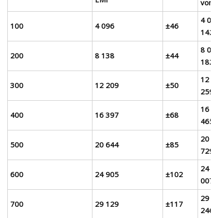
von 
4 05
100
4 096
±46
142
8 09
200
8 138
±44
182
12 1
300
12 209
±50
259
16 3
400
16 397
±68
465
20 5
500
20 644
±85
729
24 8
600
24 905
±102
007
29 0
700
29 129
±117
246