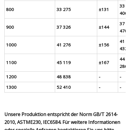
33 1
800
33 275
±131
406
37 1
900
37 326
±144
470
41 1
1000
41 276
±156
432
44 9
1100
45 119
±167
286
1200
48 838
-
-
1300
52 410
-
-
Unsere Produktion entspricht der Norm GB/T 2614-
2010, ASTME230, IEC6584. Für weitere Informationen
oder spezielle Anfragen kontaktieren Sie uns bitte.