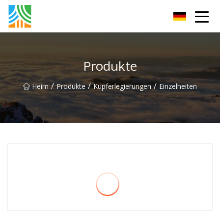
Kohlenstoffstahlrohr Co., Ltd
Produkte
/
/
/
Heim
Produkte
Kupferlegierungen
Einzelheiten