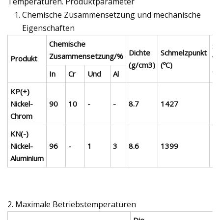
Temperaturen. Produktparameter
Chemische Zusammensetzung und mechanische
Eigenschaften
Chemische
Sp
Dichte
Schmelzpunkt
Zusammensetzung/%
Produkt
Wi
(g/cm3)
(ºC)
(μ
In
Cr
Und
Al
KP(+)
Nickel-
90
10
-
-
8.7
1427
7
Chrom
KN(-)
Nickel-
96
-
1
3
8.6
1399
2
Aluminium
2. Maximale Betriebstemperaturen
Die