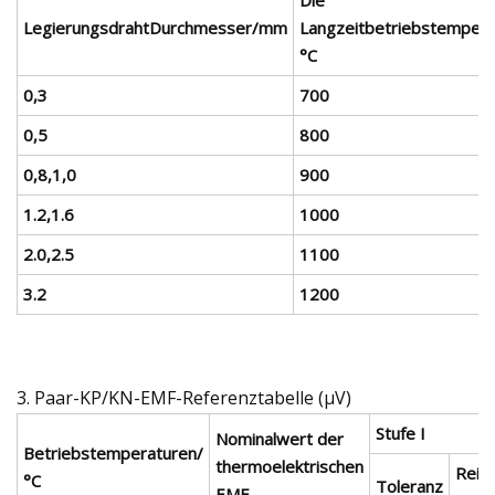
LegierungsdrahtDurchmesser/mm
Langzeitbetriebstempera
°C
0,3
700
0,5
800
0,8,1,0
900
1.2,1.6
1000
2.0,2.5
1100
3.2
1200
3. Paar-KP/KN-EMF-Referenztabelle (μV)
Stufe I
Nominalwert der
Betriebstemperaturen/
thermoelektrischen
Reic
°C
Toleranz
EMF