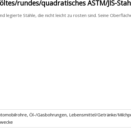
ltes/rundes/quadratisches ASTM/JIS-Stah
Edelstahlrohre oder -rohre sind legierte Stähle, die 
Automobilrohre, Öl-/Gasbohrungen, Lebensmittel/Getränke/Milchpr
zwecke