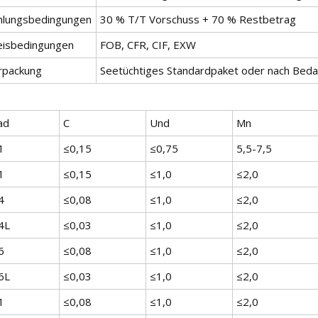
hlungsbedingungen
30 % T/T Vorschuss + 70 % Restbetrag
eisbedingungen
FOB, CFR, CIF, EXW
rpackung
Seetüchtiges Standardpaket oder nach Beda
ad
C
Und
Mn
1
≤0,15
≤0,75
5,5-7,5
1
≤0,15
≤1,0
≤2,0
4
≤0,08
≤1,0
≤2,0
4L
≤0,03
≤1,0
≤2,0
6
≤0,08
≤1,0
≤2,0
6L
≤0,03
≤1,0
≤2,0
1
≤0,08
≤1,0
≤2,0