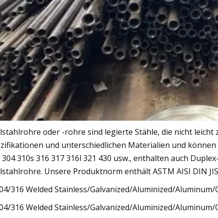
lstahlrohre oder -rohre sind legierte Stähle, die nicht leich
zifikationen und unterschiedlichen Materialien und könne
 304 310s 316 317 316l 321 430 usw., enthalten auch Duplex-
lstahlrohre. Unsere Produktnorm enthält ASTM AISI DIN JI