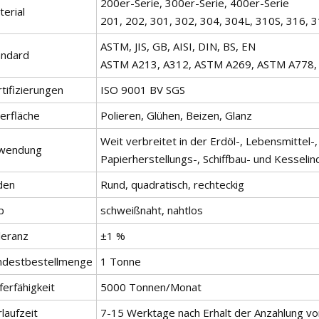
200er-Serie, 300er-Serie, 400er-Serie
erial
201, 202, 301, 302, 304, 304L, 310S, 316, 
ASTM, JIS, GB, AISI, DIN, BS, EN
andard
ASTM A213, A312, ASTM A269, ASTM A778, 
tifizierungen
ISO 9001 BV SGS
erfläche
Polieren, Glühen, Beizen, Glanz
Weit verbreitet in der Erdöl-, Lebensmittel-
wendung
Papierherstellungs-, Schiffbau- und Kesseli
den
Rund, quadratisch, rechteckig
p
schweißnaht, nahtlos
leranz
±1 %
ndestbestellmenge
1 Tonne
ferfähigkeit
5000 Tonnen/Monat
laufzeit
7-15 Werktage nach Erhalt der Anzahlung v