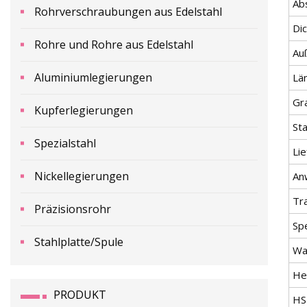
Ab
Rohrverschraubungen aus Edelstahl
Di
Rohre und Rohre aus Edelstahl
Au
Aluminiumlegierungen
Lä
Gr
Kupferlegierungen
St
Spezialstahl
Lie
Nickellegierungen
An
Tr
Präzisionsrohr
Spe
Stahlplatte/Spule
Wa
He
PRODUKT
HS