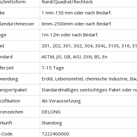
schnittsform
Rund/Quadrat/Rechteck
cke
1 mm-150 mm oder nach Bedarf.
ßendurchmesser
6mm-2500mm oder nach Bedarf.
nge
1m-12m oder nach Bedarf.
ad
201, 202, 301, 302, 304, 304L, 310S, 316, 31
andard
ASTM, JIS, GB, AISI, DIN, BS, En
ferzeit
7-15 Tage
wendung
Erdöl, Lebensmittel, chemische Industrie, B
ansportpaket
Standardmäßiges seetüchtiges Paket oder n
zifikation
Als Voraussetzung
renzeichen
DELONG
rkunft
Shandong
-Code
7222400000