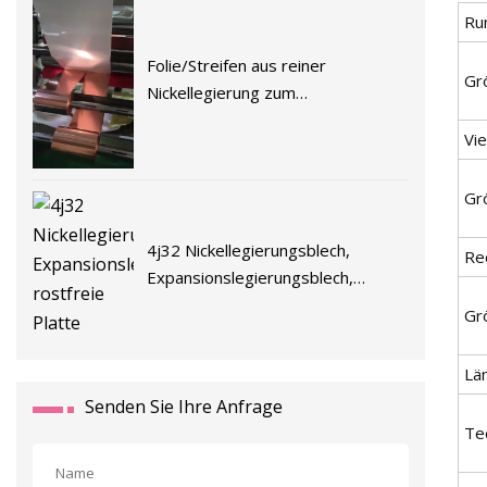
Ru
Folie/Streifen aus reiner
Gr
Nickellegierung zum
Batterieschweißen
Vi
Gr
4j32 Nickellegierungsblech,
Re
Expansionslegierungsblech,
rostfreie Platte
Gr
Lä
Senden Sie Ihre Anfrage
Te