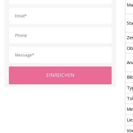
Mat
St
Zer
Ob
An
EINREICHEN
Bil
Ty
To
Mi
Lie
Vor