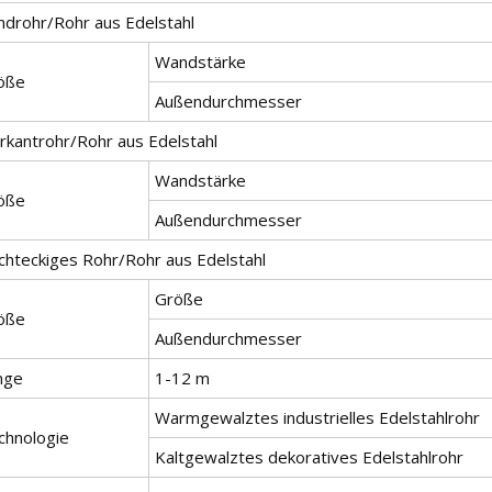
ndrohr/Rohr aus Edelstahl
Wandstärke
öße
Außendurchmesser
erkantrohr/Rohr aus Edelstahl
Wandstärke
öße
Außendurchmesser
chteckiges Rohr/Rohr aus Edelstahl
Größe
öße
Außendurchmesser
nge
1-12 m
Warmgewalztes industrielles Edelstahlrohr
chnologie
Kaltgewalztes dekoratives Edelstahlrohr