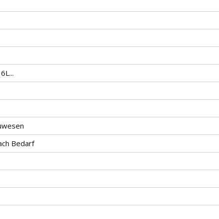
6L...
auwesen
ach Bedarf