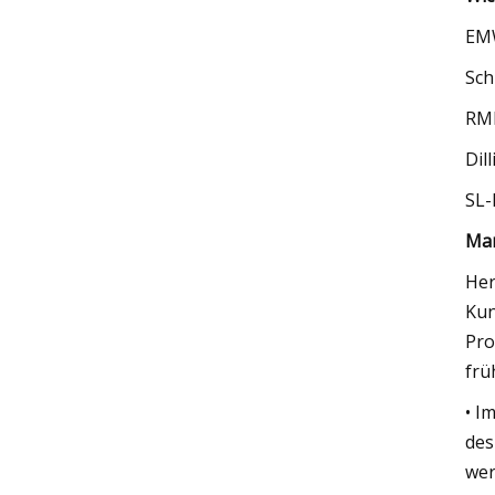
EMW
Sch
RM
Dil
SL-
Mar
Her
Kun
Pro
frü
• I
des
wer