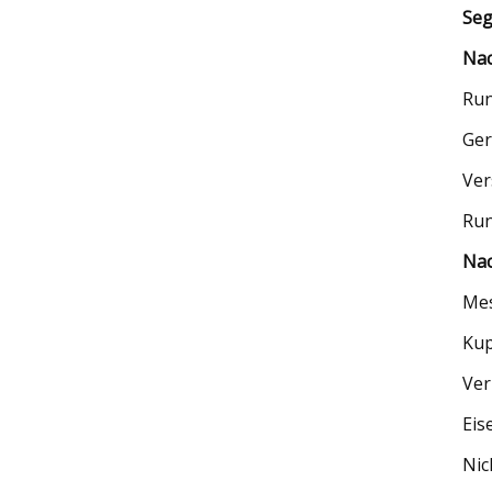
Seg
Nac
Run
Ger
Ver
Run
Nac
Mes
Kup
Ver
Eis
Nic