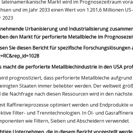
 lateinamerikanische Markt wird im Prognosezeitraum vorau
hsen und im Jahr 2033 einen Wert von 1.201,6 Millionen US-
r 2023
nehmende Urbanisierung und Industrialisierung zusammen m
iben den Markt für perforierte Metallbleche im Prognoseze
sen Sie diesen Bericht für spezifische Forschungslösungen
g=RC&rep_id=1028
 macht die perforierte Metallblechindustrie in den USA prof
wird prognostiziert, dass perforierte Metallbleche aufgrun
einigten Staaten immer beliebter werden. Der weltweit größ
 die Nachfrage nach diesen Ressourcen wird in den nächsten
it Raffinerieprozesse optimiert werden und Endprodukte vo
ektive Filter- und Trenntechnologien. In Öl- und Gasraffine
ponenten wie Filtern, Sieben und Abscheidern verwendet.
htige Unternehmen, die in diesem Bericht vorgestellt werd