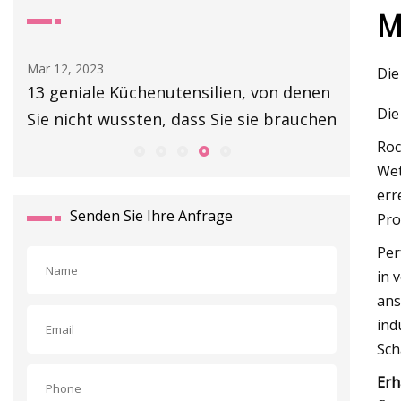
M
Mar 14, 2023
Mar 06, 20
Die
nen
Laut Chefs die 6 besten Wetzstähle für
Neu geb
Die
chen
2023
Zentral-
Roc
Wet
err
Senden Sie Ihre Anfrage
Pro
Per
in 
ans
ind
Sch
Erh