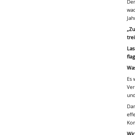
Der
wac
Jah
„Zu
tre
Las
fla
Was
Es 
Ver
und
Dam
eff
Kom
Wic