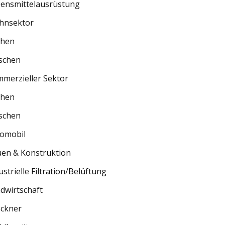
ensmittelausrüstung
hnsektor
chen
schen
merzieller Sektor
chen
schen
omobil
en & Konstruktion
ustrielle Filtration/Belüftung
dwirtschaft
ckner