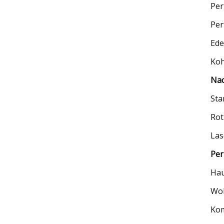
Per
Per
Ede
Koh
Nac
Sta
Rot
Las
Per
Hau
Wo
Kom