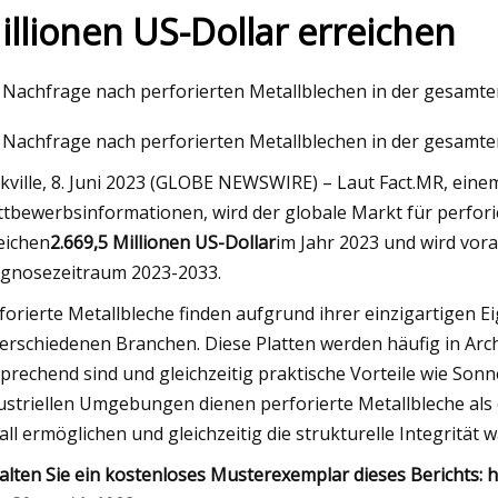
illionen US-Dollar erreichen
23
 Nachfrage nach perforierten Metallblechen in der gesamt
aute Häuser können Sie in
 Nachfrage nach perforierten Metallblechen in der gesamt
Illinois kaufen
kville, 8. Juni 2023 (GLOBE NEWSWIRE) – Laut Fact.MR, ein
tbewerbsinformationen, wird der globale Markt für perfori
eichen
2.669,5 Millionen US-Dollar
im Jahr 2023 und wird vor
gnosezeitraum 2023-2033.
forierte Metallbleche finden aufgrund ihrer einzigartigen 
verschiedenen Branchen. Diese Platten werden häufig in Arch
prechend sind und gleichzeitig praktische Vorteile wie Sonn
ustriellen Umgebungen dienen perforierte Metallbleche als ef
all ermöglichen und gleichzeitig die strukturelle Integrität 
alten Sie ein kostenloses Musterexemplar dieses Berichts: