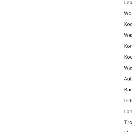
Leb
Wo
Ko
Wa
Kom
Ko
Wa
Aut
Bau
Ind
Lan
Tro