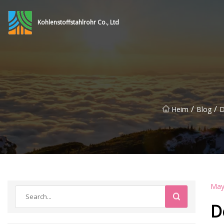
Kohlenstoffstahlrohr Co., Ltd
/
/
Heim
Blog
D
May
D