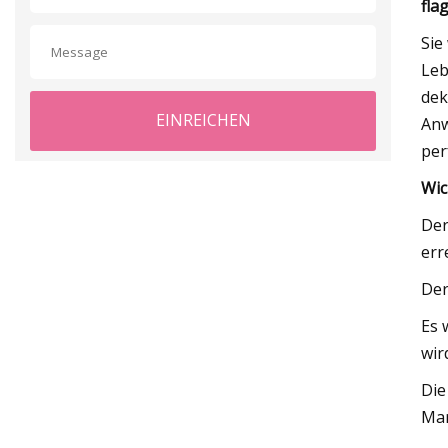
fla
Sie
Leb
dek
EINREICHEN
Anw
per
Wic
Der
err
Der
Es 
wir
Die
Mar