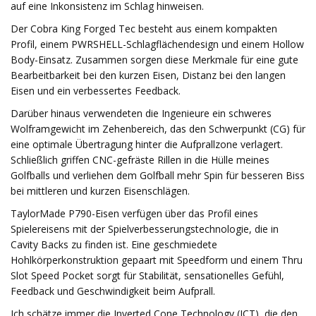
auf eine Inkonsistenz im Schlag hinweisen.
Der Cobra King Forged Tec besteht aus einem kompakten
Profil, einem PWRSHELL-Schlagflächendesign und einem Hollow
Body-Einsatz. Zusammen sorgen diese Merkmale für eine gute
Bearbeitbarkeit bei den kurzen Eisen, Distanz bei den langen
Eisen und ein verbessertes Feedback.
Darüber hinaus verwendeten die Ingenieure ein schweres
Wolframgewicht im Zehenbereich, das den Schwerpunkt (CG) für
eine optimale Übertragung hinter die Aufprallzone verlagert.
Schließlich griffen CNC-gefräste Rillen in die Hülle meines
Golfballs und verliehen dem Golfball mehr Spin für besseren Biss
bei mittleren und kurzen Eisenschlägen.
TaylorMade P790-Eisen verfügen über das Profil eines
Spielereisens mit der Spielverbesserungstechnologie, die in
Cavity Backs zu finden ist. Eine geschmiedete
Hohlkörperkonstruktion gepaart mit Speedform und einem Thru
Slot Speed ​​Pocket sorgt für Stabilität, sensationelles Gefühl,
Feedback und Geschwindigkeit beim Aufprall.
Ich schätze immer die Inverted Cone Technology (ICT), die den