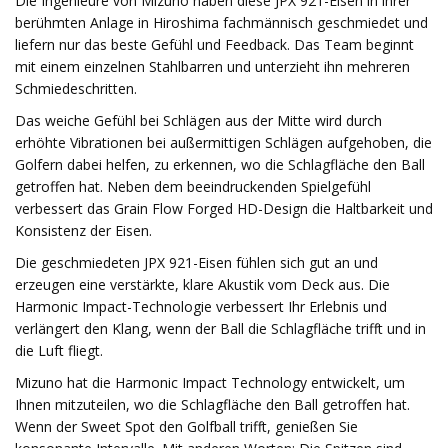
Die Ingenieure von Mizuno haben diese JPX 921-Eisen in ihrer
berühmten Anlage in Hiroshima fachmännisch geschmiedet und
liefern nur das beste Gefühl und Feedback. Das Team beginnt
mit einem einzelnen Stahlbarren und unterzieht ihn mehreren
Schmiedeschritten.
Das weiche Gefühl bei Schlägen aus der Mitte wird durch
erhöhte Vibrationen bei außermittigen Schlägen aufgehoben, die
Golfern dabei helfen, zu erkennen, wo die Schlagfläche den Ball
getroffen hat. Neben dem beeindruckenden Spielgefühl
verbessert das Grain Flow Forged HD-Design die Haltbarkeit und
Konsistenz der Eisen.
Die geschmiedeten JPX 921-Eisen fühlen sich gut an und
erzeugen eine verstärkte, klare Akustik vom Deck aus. Die
Harmonic Impact-Technologie verbessert Ihr Erlebnis und
verlängert den Klang, wenn der Ball die Schlagfläche trifft und in
die Luft fliegt.
Mizuno hat die Harmonic Impact Technology entwickelt, um
Ihnen mitzuteilen, wo die Schlagfläche den Ball getroffen hat.
Wenn der Sweet Spot den Golfball trifft, genießen Sie