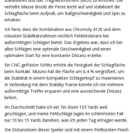
stabilisieren und das Trägheitsmoment (MOI) zu erhöhen. Die
verteilte Masse drückt die Ferse leicht auf und stabilisiert die
Schlagfläche beim Aufprall, um Ballgeschwindigkeit und Spin zu
erhalten.
Ich fand, dass die Kombination aus Chromoly 4120 und dem
robusten Stabilitätsrahmen reichlich Fehlertoleranz bei
außermittigen Schlägen bietet. Das Ergebnis war, dass ich bei
allen Schlägen eine optimale Geschwindigkeit und einen
optimalen Start für eine konstante Distanz erzielte.
Ein CNC-gefräster Schlitz erhöht die Festigkeit der Schlagfläche
beim Kontakt. Mizuno hat die Fläche um 6,4 % vergrößert, um
die Stabilität in einem kompakten Schlägerkopf zu maximieren.
In Verbindung mit dem Stability Frame konnte ich mir mehrere
außermittige Treffer ersparen und eine ausreichende Distanz
liefern.
Im Durchschnitt habe ich ein 7er-Eisen 153 Yards weit
geschlagen, und meine Fehlschläge lagen im schlimmsten Fall
nur 10 bis 15 Yards daneben, was ich jeden Tag ertragen werde.
Die Distanzeisen dieser Spieler sind mit einem Perlbürsten-Finish