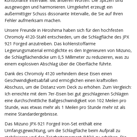
konsonante Intervalle. Mit anderen Worten: Die Spitzen sind
ausgewogen und harmonieren. Umgekehrt erzeugt ein
außermittiger Schuss dissonante Intervalle, die Sie auf Ihren
Fehler aufmerksam machen.
Unsere Freunde in Hiroshima haben sich für den hochfesten
Chromoly 4120-Stahl entschieden, um die Schlagfläche des JPX
921 Forged anzutreiben. Das kohlenstoffarme
Legierungsmaterial ermöglichte es den Ingenieuren von Mizuno,
die Schlagflächendicke um 0,5 Millimeter zu reduzieren, was zu
einem explosiven Abschlag über die Oberfläche führte.
Dank des Chromoly 4120 verhindern diese Eisen einen
Geschwindigkeitsabfall und ermöglichen einen kraftvollen
Abschuss, um die Distanz vom Deck zu erhöhen. Zum Vergleich:
Ich erreichte mit dem 7er-Eisen bei gut geschlagenen Schlägen
eine durchschnittliche Ballgeschwindigkeit von 102 Meilen pro
Stunde, was etwas mehr als 1 Meilen pro Stunde mehr ist als
meine Standardergebnisse.
Das Mizuno JPX-921 Forged Iron-Set enthält eine
Umfangsgewichtung, um die Schlagfläche beim Aufprall zu