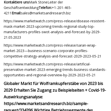
Kontaktiere uns
Mark StoneLeiter der
Geschäftsentwicklung
Telefon:
+1-201-465-
4211
Email:
sales@marketsandresearch.biz
https://www.marketwatch.com/press-release/disease-resistent-
mask-market-2023-upcoming-trends-regional-study-top-
manufacturers-profiles-swot-analysis-and-forecast-by-2029-
21.05.2023
https://www.marketwatch.com/press-release/saran-wrap-
market-2023—business-scenario-corporate-profiles-
competitive-strategy-analysis-and-forecast-2029-2023-05-21
https://www.marketwatch.com/press-release/artificial-
preservative-market-2023-emerging-trends-business-standards-
opportunities-and-regional-overview-by-2029-2023-05-21
Globaler Markt für Wolframkupferstäbe von 2023 bis
2029 Erhalten Sie Zugang zu Beispielseiten + Covid-19-
Auswirkungsanalyse:
https://www.marketsandresearch.biz/sample-
request/334396 Wichtige Betriebssegmente des