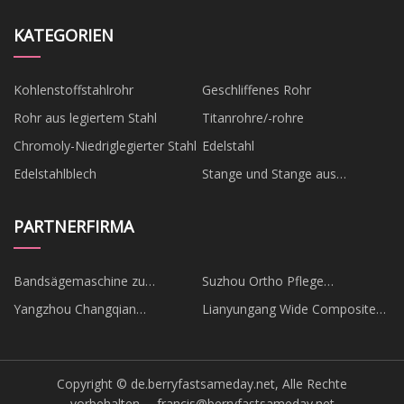
KATEGORIEN
Kohlenstoffstahlrohr
Geschliffenes Rohr
Rohr aus legiertem Stahl
Titanrohre/-rohre
Chromoly-Niedriglegierter Stahl
Edelstahl
Edelstahlblech
Stange und Stange aus
Edelstahl
PARTNERFIRMA
Bandsägemaschine zu
Suzhou Ortho Pflege
verkaufen
Medizinisch Tech Co., Ltd.
Yangzhou Changqian
Lianyungang Wide Composite
Importieren und Exportieren
Materials Facilities Co., Ltd.
Handel Co., Ltd.
Copyright © de.berryfastsameday.net, Alle Rechte
vorbehalten.
francis@berryfastsameday.net