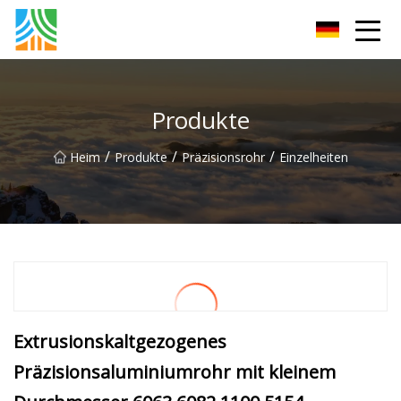
Kohlenstoffstahlrohr Co., Ltd
Produkte
/
/
/
Heim
Produkte
Präzisionsrohr
Einzelheiten
Extrusionskaltgezogenes
Präzisionsaluminiumrohr mit kleinem