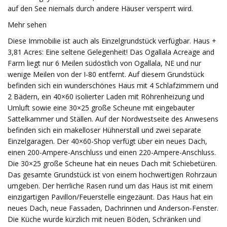
Mehr sehen
Diese Immobilie ist auch als Einzelgrundstück verfügbar. Haus +
3,81 Acres: Eine seltene Gelegenheit! Das Ogallala Acreage and
Farm liegt nur 6 Meilen südöstlich von Ogallala, NE und nur
wenige Meilen von der I-80 entfernt. Auf diesem Grundstück
befinden sich ein wunderschönes Haus mit 4 Schlafzimmern und
2 Bädern, ein 40×60 isolierter Laden mit Röhrenheizung und
Umluft sowie eine 30×25 große Scheune mit eingebauter
Sattelkammer und Ställen. Auf der Nordwestseite des Anwesens
befinden sich ein makelloser Hühnerstall und zwei separate
Einzelgaragen. Der 40×60-Shop verfügt über ein neues Dach,
einen 200-Ampere-Anschluss und einen 220-Ampere-Anschluss.
Die 30×25 große Scheune hat ein neues Dach mit Schiebetüren.
Das gesamte Grundstück ist von einem hochwertigen Rohrzaun
umgeben. Der herrliche Rasen rund um das Haus ist mit einem
einzigartigen Pavillon/Feuerstelle eingezäunt. Das Haus hat ein
neues Dach, neue Fassaden, Dachrinnen und Anderson-Fenster.
Die Küche wurde kürzlich mit neuen Böden, Schränken und