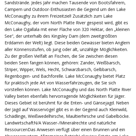
Sandstrände. Jedes Jahr machen Tausende von Bootsfahrern,
Campern und Outdoor-Enthusiasten die Gegend um den Lake
McConaughy zu ihrem Freizeitziel! Zusätzlich zum Lake
McConaughy, der vom North Platte River gespeist wird, gibt es
den Lake Ogallala mit einer Fläche von 320 Hektar, den „kleinen
See“, der unterhalb des Kingsley Dam (dem zweitgrößten
Erddamm der Welt) liegt. Diese beiden Gewässer bieten Anglern
aller Könnensstufen, ob jung oder alt, unzählige Möglichkeiten.
Zu der großen Vielfalt an Fischen, die Sie zwischen diesen
beiden Seen fangen können, gehören: Zander, Weißbarsch,
Striper, Wipper, Wels, Hecht, Schwarzbarsch, Gelbbarsch,
Regenbogen- und Bachforelle. Lake McConaughy bietet Platz
für praktisch jede Art von Wasserfahrzeugen, die Sie sich
vorstellen können. Lake McConaughy und das North Platte River
Valley bieten ebenfalls hervorragende Möglichkeiten für Jäger.
Dieses Gebiet ist berühmt für die Enten- und Gänsejagd. Neben
der Jagd auf Wasservögel gibt es in der Gegend auch Kleinwild,
Schädlinge, Weißwedelhirsche, Maultierhirsche und Gabelböcke.
LandwirtschaftN/A Wasser-/Mineralrechte und natürliche
RessourcenDas Anwesen verfügt über einen Brunnen und ein