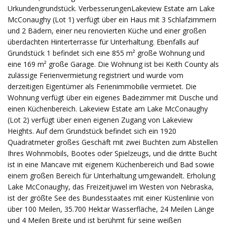
Urkundengrundstück. VerbesserungenLakeview Estate am Lake
McConaughy (Lot 1) verfügt über ein Haus mit 3 Schlafzimmern
und 2 Bädern, einer neu renovierten Küche und einer großen
überdachten Hinterterrasse für Unterhaltung. Ebenfalls auf
Grundstück 1 befindet sich eine 855 m² große Wohnung und
eine 169 m² große Garage. Die Wohnung ist bei Keith County als
zulässige Ferienvermietung registriert und wurde vom
derzeitigen Eigentümer als Ferienimmobilie vermietet. Die
Wohnung verfügt über ein eigenes Badezimmer mit Dusche und
einen Küchenbereich. Lakeview Estate am Lake McConaughy
(Lot 2) verfügt über einen eigenen Zugang von Lakeview
Heights. Auf dem Grundstück befindet sich ein 1920
Quadratmeter großes Geschäft mit zwei Buchten zum Abstellen
Ihres Wohnmobils, Bootes oder Spielzeugs, und die dritte Bucht
ist in eine Mancave mit eigenem Küchenbereich und Bad sowie
einem großen Bereich für Unterhaltung umgewandelt. Erholung
Lake McConaughy, das Freizeitjuwel im Westen von Nebraska,
ist der größte See des Bundesstaates mit einer Küstenlinie von
über 100 Meilen, 35.700 Hektar Wasserfläche, 24 Meilen Länge
und 4 Meilen Breite und ist berühmt für seine weißen