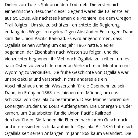
Dielen von Tuck's Saloon in den Tod trieb. Die ersten nicht-
einheimischen Besucher dieser Gegend waren die Fallensteller
aus St. Louis. Als nächstes kamen die Pioniere, die dem Oregon
Trail folgten. Um sie zu schützen, errichtete die Regierung
entlang des Weges in regelmäßigen Abständen Festungen. Dann
kam die Union Pacific Railroad. Es wird angenommen, dass
Ogallala seinen Anfang um das Jahr 1867 hatte. Siedler
begannen, der Eisenbahn nach Westen zu folgen, und die
Viehzüchter begannen, ihr Vieh nach Ogallala zu treiben, um es
nach Osten zu verschiffen oder an Viehzüchter in Montana und
Wyoming zu verkaufen. Die frühe Geschichte von Ogallala war
unspektakulär und versprach, nichts anderes als ein
Abschnittshaus und ein Wassertank für die Eisenbahn zu sein.
Dann, im Frühjahr 1868, erschienen drei Männer, um das
Schicksal von Ogallala zu bestimmen. Diese Männer waren die
Lonergan-Brüder und Louis Aufdengarten. Die Lonergan-Brüder
kamen, um Bauarbeiten für die Union Pacific Railroad
durchzuführen. Sie fanden die Ebenen nach ihrem Geschmack
und interessierten sich daraufhin für Ogallala. Bis 1876 hatte sich
Ogallala seit seinen Anfängen im Jahr 1868 kaum verändert. Die