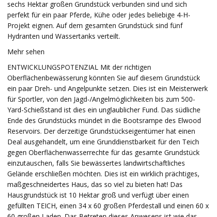
sechs Hektar großen Grundstück verbunden sind und sich
perfekt für ein paar Pferde, Kühe oder jedes beliebige 4-H-
Projekt eignen. Auf dem gesamten Grundstück sind fünf
Hydranten und Wassertanks verteilt.
Mehr sehen
ENTWICKLUNGSPOTENZIAL Mit der richtigen
Oberflächenbewässerung könnten Sie auf diesem Grundstück
ein paar Dreh- und Angelpunkte setzen. Dies ist ein Meisterwerk
für Sportler, von den Jagd-/Angelmöglichkeiten bis zum 500-
Yard-Schießstand ist dies ein unglaublicher Fund. Das südliche
Ende des Grundstücks mündet in die Bootsrampe des Elwood
Reservoirs. Der derzeitige Grundstückseigentümer hat einen
Deal ausgehandelt, um eine Grunddienstbarkeit für den Teich
gegen Oberflächenwasserrechte für das gesamte Grundstück
einzutauschen, falls Sie bewässertes landwirtschaftliches
Gelände erschließen möchten. Dies ist ein wirklich prächtiges,
maßgeschneidertes Haus, das so viel zu bieten hat! Das
Hausgrundstück ist 10 Hektar groß und verfügt über einen
gefüllten TEICH, einen 34 x 60 großen Pferdestall und einen 60 x
60 großen Laden. Das Betreten dieses Anwesens ist wie das