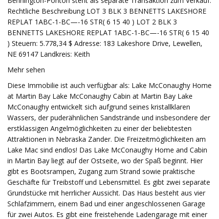
Bennington-Ponton steht als separate Transaktion zum Verkauf.
Rechtliche Beschreibung LOT 3 BLK 3 BENNETTS LAKESHORE
REPLAT 1ABC-1-BC—-16 STR( 6 15 40 ) LOT 2 BLK 3
BENNETTS LAKESHORE REPLAT 1ABC-1-BC—-16 STR( 6 15 40
) Steuern: 5.778,34 $ Adresse: 183 Lakeshore Drive, Lewellen,
NE 69147 Landkreis: Keith
Mehr sehen
Diese Immobilie ist auch verfügbar als: Lake McConaughy Home
at Martin Bay Lake McConaughy Cabin at Martin Bay Lake
McConaughy entwickelt sich aufgrund seines kristallklaren
Wassers, der puderähnlichen Sandstrände und insbesondere der
erstklassigen Angelmöglichkeiten zu einer der beliebtesten
Attraktionen in Nebraska Zander. Die Freizeitmöglichkeiten am
Lake Mac sind endlos! Das Lake McConaughy Home and Cabin
in Martin Bay liegt auf der Ostseite, wo der Spaß beginnt. Hier
gibt es Bootsrampen, Zugang zum Strand sowie praktische
Geschäfte für Treibstoff und Lebensmittel. Es gibt zwei separate
Grundstücke mit herrlicher Aussicht. Das Haus besteht aus vier
Schlafzimmern, einem Bad und einer angeschlossenen Garage
für zwei Autos. Es gibt eine freistehende Ladengarage mit einer