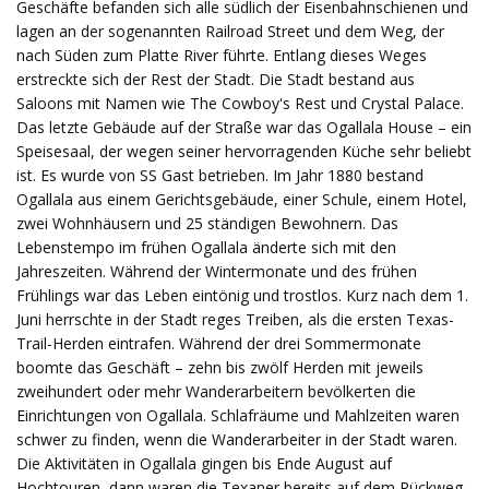
Geschäfte befanden sich alle südlich der Eisenbahnschienen und
lagen an der sogenannten Railroad Street und dem Weg, der
nach Süden zum Platte River führte. Entlang dieses Weges
erstreckte sich der Rest der Stadt. Die Stadt bestand aus
Saloons mit Namen wie The Cowboy's Rest und Crystal Palace.
Das letzte Gebäude auf der Straße war das Ogallala House – ein
Speisesaal, der wegen seiner hervorragenden Küche sehr beliebt
ist. Es wurde von SS Gast betrieben. Im Jahr 1880 bestand
Ogallala aus einem Gerichtsgebäude, einer Schule, einem Hotel,
zwei Wohnhäusern und 25 ständigen Bewohnern. Das
Lebenstempo im frühen Ogallala änderte sich mit den
Jahreszeiten. Während der Wintermonate und des frühen
Frühlings war das Leben eintönig und trostlos. Kurz nach dem 1.
Juni herrschte in der Stadt reges Treiben, als die ersten Texas-
Trail-Herden eintrafen. Während der drei Sommermonate
boomte das Geschäft – zehn bis zwölf Herden mit jeweils
zweihundert oder mehr Wanderarbeitern bevölkerten die
Einrichtungen von Ogallala. Schlafräume und Mahlzeiten waren
schwer zu finden, wenn die Wanderarbeiter in der Stadt waren.
Die Aktivitäten in Ogallala gingen bis Ende August auf
Hochtouren, dann waren die Texaner bereits auf dem Rückweg