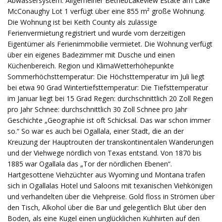
Abwassersystem. Allgemeiner BetriebLakeview Estate am Lake
McConaughy Lot 1 verfügt über eine 855 m² große Wohnung.
Die Wohnung ist bei Keith County als zulässige
Ferienvermietung registriert und wurde vom derzeitigen
Eigentümer als Ferienimmobilie vermietet. Die Wohnung verfügt
über ein eigenes Badezimmer mit Dusche und einen
Küchenbereich. Region und KlimaWetterhöhepunkte
Sommerhöchsttemperatur: Die Höchsttemperatur im Juli liegt
bei etwa 90 Grad Wintertiefsttemperatur: Die Tiefsttemperatur
im Januar liegt bei 15 Grad Regen: durchschnittlich 20 Zoll Regen
pro Jahr Schnee: durchschnittlich 30 Zoll Schnee pro Jahr
Geschichte „Geographie ist oft Schicksal. Das war schon immer
so.“ So war es auch bei Ogallala, einer Stadt, die an der
Kreuzung der Hauptrouten der transkontinentalen Wanderungen
und der Viehwege nördlich von Texas entstand. Von 1870 bis
1885 war Ogallala das „Tor der nördlichen Ebenen“.
Hartgesottene Viehzüchter aus Wyoming und Montana trafen
sich in Ogallalas Hotel und Saloons mit texanischen Viehkönigen
und verhandelten über die Viehpreise. Gold floss in Strömen über
den Tisch, Alkohol über die Bar und gelegentlich Blut über den
Boden, als eine Kugel einen unglücklichen Kuhhirten auf den