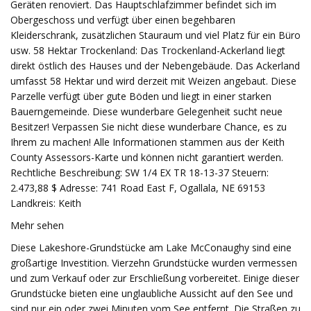
Geräten renoviert. Das Hauptschlafzimmer befindet sich im
Obergeschoss und verfügt über einen begehbaren
Kleiderschrank, zusätzlichen Stauraum und viel Platz für ein Büro
usw. 58 Hektar Trockenland: Das Trockenland-Ackerland liegt
direkt östlich des Hauses und der Nebengebäude. Das Ackerland
umfasst 58 Hektar und wird derzeit mit Weizen angebaut. Diese
Parzelle verfügt über gute Böden und liegt in einer starken
Bauerngemeinde. Diese wunderbare Gelegenheit sucht neue
Besitzer! Verpassen Sie nicht diese wunderbare Chance, es zu
Ihrem zu machen! Alle Informationen stammen aus der Keith
County Assessors-Karte und können nicht garantiert werden.
Rechtliche Beschreibung: SW 1/4 EX TR 18-13-37 Steuern:
2.473,88 $ Adresse: 741 Road East F, Ogallala, NE 69153
Landkreis: Keith
Mehr sehen
Diese Lakeshore-Grundstücke am Lake McConaughy sind eine
großartige Investition. Vierzehn Grundstücke wurden vermessen
und zum Verkauf oder zur Erschließung vorbereitet. Einige dieser
Grundstücke bieten eine unglaubliche Aussicht auf den See und
sind nur ein oder zwei Minuten vom See entfernt. Die Straßen zu