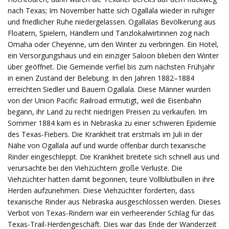
nach Texas; Im November hatte sich Ogallala wieder in ruhiger
und friedlicher Ruhe niedergelassen. Ogallalas Bevölkerung aus
Floatern, Spielern, Händlern und Tanzlokalwirtinnen zog nach
Omaha oder Cheyenne, um den Winter zu verbringen. Ein Hotel,
ein Versorgungshaus und ein einziger Saloon blieben den Winter
über geöffnet. Die Gemeinde verfiel bis zum nächsten Frühjahr
in einen Zustand der Belebung. In den Jahren 1882–1884
erreichten Siedler und Bauern Ogallala. Diese Männer wurden
von der Union Pacific Railroad ermutigt, weil die Eisenbahn
begann, ihr Land zu recht niedrigen Preisen zu verkaufen. Im
Sommer 1884 kam es in Nebraska zu einer schweren Epidemie
des Texas-Fiebers. Die Krankheit trat erstmals im Juli in der
Nähe von Ogallala auf und wurde offenbar durch texanische
Rinder eingeschleppt. Die Krankheit breitete sich schnell aus und
verursachte bei den Viehzüchtern große Verluste. Die
Viehzüchter hatten damit begonnen, teure Vollblutbullen in ihre
Herden aufzunehmen. Diese Viehzüchter forderten, dass
texanische Rinder aus Nebraska ausgeschlossen werden. Dieses
Verbot von Texas-Rindern war ein verheerender Schlag für das
Texas-Trail-Herdengeschäft. Dies war das Ende der Wanderzeit