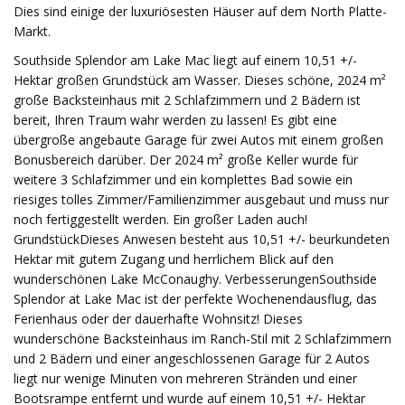
Dies sind einige der luxuriösesten Häuser auf dem North Platte-
Markt.
Southside Splendor am Lake Mac liegt auf einem 10,51 +/- Hektar großen Grundstück am Wasser. Dieses schöne, 2024 m² große Backsteinhaus mit 2 Schlafzimmern und 2 Bädern ist bereit, Ihren Traum wahr werden zu lassen! Es gibt eine übergroße angebaute Garage für zwei Autos mit einem großen Bonusbereich darüber. Der 2024 m² große Keller wurde für weitere 3 Schlafzimmer und ein komplettes Bad sowie ein riesiges tolles Zimmer/Familienzimmer ausgebaut und muss nur noch fertiggestellt werden. Ein großer Laden auch! GrundstückDieses Anwesen besteht aus 10,51 +/- beurkundeten Hektar mit gutem Zugang und herrlichem Blick auf den wunderschönen Lake McConaughy. VerbesserungenSouthside Splendor at Lake Mac ist der perfekte Wochenendausflug, das Ferienhaus oder der dauerhafte Wohnsitz! Dieses wunderschöne Backsteinhaus im Ranch-Stil mit 2 Schlafzimmern und 2 Bädern und einer angeschlossenen Garage für 2 Autos liegt nur wenige Minuten von mehreren Stränden und einer Bootsrampe entfernt und wurde auf einem 10,51 +/- Hektar großen Grundstück mit herrlichem Blick auf den Lake McConaughy gebaut. Das Anwesen verfügt über ein wunderschönes Backsteinhaus mit 2024 Quadratmetern fertiger Wohnfläche und 2024 zusätzlichen Quadratmetern teilweise fertiggestelltem Keller. Der Keller wurde für weitere 3 Schlafzimmer, ein weiteres komplettes Bad, ein großes Familienzimmer und den Technikraum ausgebaut, alles ist bereit für eine schnelle Fertigstellung. Die Außenwände und der Keller dieses Hauses bestehen aus mit Beton gefüllten Styroporblöcken, wodurch dieses Haus äußerst solide, sicher, leise und energieeffizient ist. Beim Bau dieses fantastischen Hauses im Jahr 2008 wurde jedes Detail sorgfältig durchdacht. Die Hauptsuite ist vom anderen Schlafzimmer im Erdgeschoss getrennt und verfügt über einen großen begehbaren Kleiderschrank, eine übergroße Dusche und eine Whirlpool-Badewanne. Das Haus wurde mit einem offenen Grundriss entworfen. Es gibt eine große Wohnküche mit Geräten aus Edelstahl, einen schönen Wohnbereich mit einem Gaskamin und dieser Bereich öffnet sich zur überdachten Terrasse. Es gibt einen Schlamm-/Waschraum direkt neben der Garage, eine offene Treppe, die zum Keller führt, sowie eine zweite Treppe, die vom Keller zur Garage führt. Von der Garage führt eine dritte Treppe hinauf zum Bonus-Loft. Das Anwesen verfügt außerdem über eine unterirdische Sprinkleranlage. Southside Splendor am Lake Mac verfügt außerdem über einen 4.600 Quadratmeter großen, isolierten Laden mit einem fertigen Raum und einem zusätzlichen Anbaubereich für Wohnmobile. Dieses Anwesen befindet sich auf der Südseite des Lake McConaughy und bietet einfachen Zugang zum gesamten Gebiet und ist nur 15 Minuten von Ogallala und der Interstate 80 entfernt. Das Anwesen verfügt über einen eigenen Brunnen und eine Klärgrube. Die luxuriösen Wohnräume sind mit Umluft-Wärmepumpe und zentraler Klimaanlage sehr komfortabel. Das Anwesen verfügt auch über einen Notstromgenerator. Das 10,51+/- Hektar große Grundstück bietet einen enormen Lebensraum für die einheimische Tierwelt, die sich häufig auf dem Grundstück aufhält. Stellen Sie sich einen langen Tag am Lake McConaughy vor, bei dem Sie alles genießen, was der See zu bieten hat, und in wenigen Minuten wieder bei Ihnen zu Hause sein und einen wundervollen Abend mit Familie und Freunden genießen können. Erholung Lake McConaughy, das Freizeitjuwel im Westen von Nebraska, ist der größte See des Bundesstaates mit einer Küstenlinie von über 100 Meilen, 35.700 Hektar Wasserfläche, 24 Meilen Länge und 4 Meilen Breite und ist berühmt für seine weißen Sandstrände. Jedes Jahr machen Tausende von Bootsfahrern, Campern und Outdoor-Enthusiasten die Gegend um den Lake McConaughy zu ihrem Freizeitziel! Zusätzlich zum Lake McConaughy, der vom North Platte River gespeist wird, gibt es den Lake Ogallala mit einer Fläche von 320 Hektar, den „kleinen See“, der unterhalb des Kingsley Dam (dem zweitgrößten Erddamm der Welt) liegt. Diese beiden Gewässer bieten Anglern aller Könnensstufen, ob jung oder alt, unzählige Möglichkeiten. Zu der großen Vielfalt an Fischen, die Sie zwischen diesen beiden Seen fangen können, gehören: Zander, Weißbarsch, Striper, Wipper, Wels, Hecht, Schwarzbarsch, Gelbbarsch, Regenbogen- und Bachforelle. Lake McConaughy bietet Platz für praktisch jede Art von Wasserfahrzeugen, die Sie sich vorstellen können. Lake McConaughy und das North Platte River Valley bieten ebenfalls hervorragende Möglichkeiten für Jäger. Dieses Gebiet ist berühmt für die Enten- und Gänsejagd. Neben der Jagd auf Wasservögel gibt es in der Gegend auch Kleinwild, Schädlinge, Weißwedelhirsche, Maultierhirsche und Gabelböcke. LandwirtschaftN/A Wasser-/Mineralrechte und natürliche RessourcenAlle zugehörigen Wasserrechte im Zusammenhang mit diesem Grundstück gehen bei Vertragsabschluss auf den Käufer über. Dieses Anwesen verfügt über einen Brunnen und ein Abwassersystem. Allgemeiner BetriebN/A Region und KlimaIn Keith County, Nebraska, fallen durchschnittlich 20 Zoll pro Jahr. Der US-Durchschnitt liegt bei 38 Zoll Regen pro Jahr. In Keith County fallen durchschnittlich 27 Zoll Schnee pro Jahr. Der US-Durchschnitt liegt bei 28 Zoll Schnee pro Jahr. Im Durchschnitt gibt es in Keith County 224 Sonnentage pro Jahr. Der US-Durchschnitt liegt bei 205 Sonnentagen. In Keith County gibt es durchschnittlich 68 Tage im Jahr Niederschläge. Niederschlag ist Regen, Schnee, Graupel oder Hagel, der auf den Boden fällt. Damit der Niederschlag gezählt werden kann, müssen Sie mindestens 0,01 Zoll auf dem Boden messen. Höhepunkte des Wetters Sommerhöchsttemperatur: Die Höchsttemperatur im Juli liegt bei etwa 89 Grad Wintertiefsttemperatur: Die Tiefsttemperatur im Januar liegt bei 14 Grad Regen: durchschnittlich 20 Zoll Regen pro Jahr Schnee: durchschnittlich 27 Zoll Schnee pro Jahr Geschichte „Geographie ist oft Schicksal. Das war schon immer so.“ mit Ogallala, einer Stadt, die an der Kreuzung der Hauptrouten der transkontinentalen Migrationen und der Viehwege nördlich von Texas entstand. Von 1870 bis 1885 war Ogallala das „Tor der nördlichen Ebenen“. Hartgesottene Viehzüchter aus Wyoming und Montana trafen sich in Ogallalas Hotel und Saloons mit texanischen Viehkönigen und verhandelten über die Viehpreise. Gold floss in Strömen über den Tisch, Alkohol über die Bar und gelegentlich Blut über den Boden, als eine Kugel einen unglücklichen Kuhhirten auf den Dielen von Tuck's Saloon in den Tod trieb. Die ersten nicht-einheimischen Besucher dieser Gegend waren die Fallensteller aus St. Louis. Als nächstes kamen die Pioniere, die dem Oregon Trail folgten. Um sie zu schützen, errichtete die Regierung entlang des Weges in regelmäßigen Abständen Festungen. Dann kam die Union Pacific Railroad. Es wird angenommen, dass Ogallala seinen Anfang um das Jahr 1867 hatte. Siedler begannen, der Eisenbahn nach Westen zu folgen, und die Viehzüchter begannen, ihr Vieh nach Ogallala zu treiben, um es nach Osten zu verschiffen oder an Viehzüchter in Montana und Wyoming zu verkaufen. Die frühe Geschichte von Ogallala war unspektakulär und versprach, nichts anderes als ein Abschnittshaus und ein Wassertank für die Eisenbahn zu sein. Dann, im Frühjahr 1868, erschienen drei Männer, um das Schicksal von Ogallala zu bestimmen. Diese Männer waren die Lonergan-Brüder und Louis Aufdengarten. Die Lonergan-Brüder kamen, um Bauarbeiten für die Union Pacific Railroad durchzuführen. Sie fanden die Ebenen nach ihrem Geschmack und interessierten sich daraufhin für Ogallala. Bis 1876 hatte sich Ogallala seit seinen Anfängen im Jahr 1868 kaum verändert. Die Geschäfte befanden sich alle südlich der Eisenbahnschienen und lagen an der sogenannten Railroad Street und dem Weg, der nach Süden zum Platte River führte. Entlang dieses Weges erstreckte sich der Rest der Stadt. Die Stadt bestand aus Saloons mit Namen wie The Cowboy's Rest und Crystal Palace. Das letzte Gebäude auf der Straße war das Ogallala House – ein Speisesaal, der wegen seiner hervorragenden Küche sehr beliebt ist. Es wurde von SS Gast betrieben. Im Jahr 1880 bestand Ogallala aus einem Gerichtsgebäude, einer Schule, einem Hotel, zwei Wohnhäusern und 25 ständigen Bewohnern. Das Lebenstempo im frühen Ogallala änderte sich mit den Jahreszeiten. Während der Wintermonate und des frühen Frühlings war das Leben eintönig und trostlos. Kurz nach dem 1. Juni herrschte in der Stadt reges Treiben, als die ersten Texas-Trail-Herden eintrafen. Während der drei Sommermonate boomte das Geschäft – zehn bis zwölf Herden mit jeweils zweihundert oder mehr Wanderarbeitern bevölkerten die Einrichtungen von Ogallala. Schlafräume und Mahlzeiten waren schwer zu finden, wenn die Wanderarbeiter in der Stadt waren. Die Aktivitäten in Ogallala gingen bis Ende August auf Hochtouren, dann waren die Texaner bereits auf dem Rückweg nach Texas; Im November hatte sich Ogallala wieder in ruhiger und friedlicher Ruhe niedergelassen. Ogallalas Bevölkerung aus Floatern, Spielern, Händlern und Tanzlokalwirtinnen zog nach Omaha oder Cheyenne, um den Winter zu verbringen. Ein Hotel, ein Versorgungshaus und ein einziger Saloon blieben den Winter über geöffnet. Die Gemeinde verfiel bis zum nächsten Frühjahr in einen Zustand der Belebung. In den Jahren 1882–1884 erreichten Siedler und Bauern Ogallala. Diese Männer wurden von der Union Pacific Railroad ermutigt, weil die Eisenbahn begann, ihr Land zu recht niedrigen Preisen zu verkaufen. Im Sommer 1884 kam es in Nebraska zu einer schweren Epidemie des Texas-Fiebers. Die Krankheit trat erstmals im Juli in der Nähe von Ogallala auf und wurde offenbar durch texanische Rinder eingeschleppt. Die Krankheit breitete sich schnell aus und verursachte bei den Viehzüchtern große Verluste. Die Viehzüchter hatten damit begonnen, teure Vollblutbullen in ihre Herden aufzunehmen. Diese Viehzüchter forderten, dass texanische Rinder aus Nebraska ausgeschlossen werden. Dieses Verbot von Tex