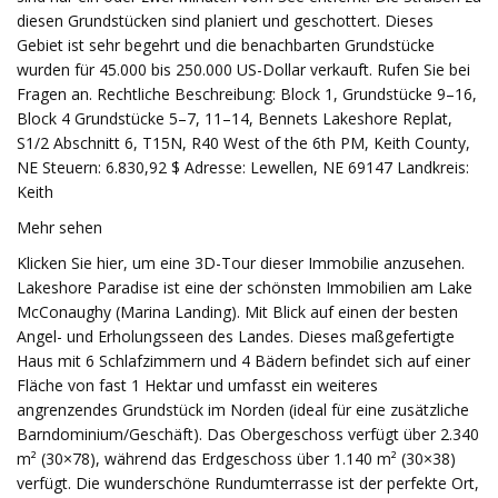
diesen Grundstücken sind planiert und geschottert. Dieses
Gebiet ist sehr begehrt und die benachbarten Grundstücke
wurden für 45.000 bis 250.000 US-Dollar verkauft. Rufen Sie bei
Fragen an. Rechtliche Beschreibung: Block 1, Grundstücke 9–16,
Block 4 Grundstücke 5–7, 11–14, Bennets Lakeshore Replat,
S1/2 Abschnitt 6, T15N, R40 West of the 6th PM, Keith County,
NE Steuern: 6.830,92 $ Adresse: Lewellen, NE 69147 Landkreis:
Keith
Mehr sehen
Klicken Sie hier, um eine 3D-Tour dieser Immobilie anzusehen.
Lakeshore Paradise ist eine der schönsten Immobilien am Lake
McConaughy (Marina Landing). Mit Blick auf einen der besten
Angel- und Erholungsseen des Landes. Dieses maßgefertigte
Haus mit 6 Schlafzimmern und 4 Bädern befindet sich auf einer
Fläche von fast 1 Hektar und umfasst ein weiteres
angrenzendes Grundstück im Norden (ideal für eine zusätzliche
Barndominium/Geschäft). Das Obergeschoss verfügt über 2.340
m² (30×78), während das Erdgeschoss über 1.140 m² (30×38)
verfügt. Die wunderschöne Rundumterrasse ist der perfekte Ort,