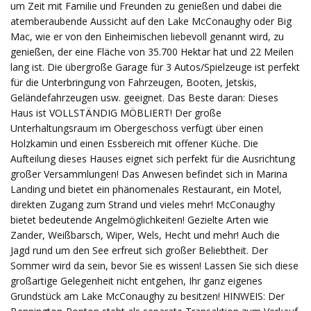
um Zeit mit Familie und Freunden zu genießen und dabei die
atemberaubende Aussicht auf den Lake McConaughy oder Big
Mac, wie er von den Einheimischen liebevoll genannt wird, zu
genießen, der eine Fläche von 35.700 Hektar hat und 22 Meilen
lang ist. Die übergroße Garage für 3 Autos/Spielzeuge ist perfekt
für die Unterbringung von Fahrzeugen, Booten, Jetskis,
Geländefahrzeugen usw. geeignet. Das Beste daran: Dieses
Haus ist VOLLSTÄNDIG MÖBLIERT! Der große
Unterhaltungsraum im Obergeschoss verfügt über einen
Holzkamin und einen Essbereich mit offener Küche. Die
Aufteilung dieses Hauses eignet sich perfekt für die Ausrichtung
großer Versammlungen! Das Anwesen befindet sich in Marina
Landing und bietet ein phänomenales Restaurant, ein Motel,
direkten Zugang zum Strand und vieles mehr! McConaughy
bietet bedeutende Angelmöglichkeiten! Gezielte Arten wie
Zander, Weißbarsch, Wiper, Wels, Hecht und mehr! Auch die
Jagd rund um den See erfreut sich großer Beliebtheit. Der
Sommer wird da sein, bevor Sie es wissen! Lassen Sie sich diese
großartige Gelegenheit nicht entgehen, Ihr ganz eigenes
Grundstück am Lake McConaughy zu besitzen! HINWEIS: Der